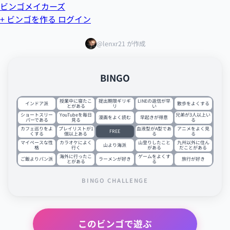
ビンゴメイカーズ
+ ビンゴを作る
ログイン
@lenxr21 が作成
BINGO
授業中に寝たこ
提出期限ギリギ
LINEの返信が早
インドア派
散歩をよくする
とがある
リ
い
ショートスリー
YouTubeを毎日
兄弟が3人以上い
漫画をよく読む
早起きが得意
パーである
見る
る
カフェ巡りをよ
プレイリストが1
血液型がA型であ
アニメをよく見
FREE
くする
個以上ある
る
る
マイペースな性
カラオケによく
山登りしたこと
九州以外に住ん
山より海派
格
行く
がある
だことがある
海外に行ったこ
ゲームをよくす
ご飯よりパン派
ラーメンが好き
旅行が好き
とがある
る
BINGO CHALLENGE
このビンゴで遊ぶ