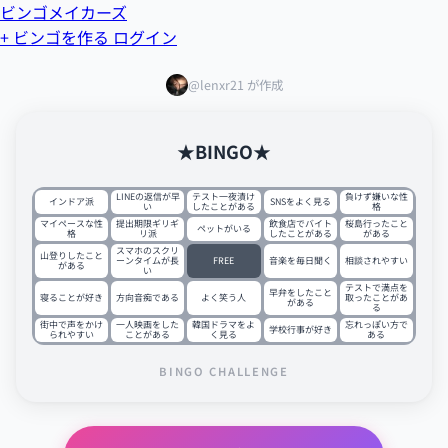
ビンゴメイカーズ
+ ビンゴを作る
ログイン
@lenxr21 が作成
★BINGO★
LINEの返信が早
テスト一夜漬け
負けず嫌いな性
インドア派
SNSをよく見る
い
したことがある
格
マイペースな性
提出期限ギリギ
飲食店でバイト
桜島行ったこと
ペットがいる
格
リ派
したことがある
がある
スマホのスクリ
山登りしたこと
ーンタイムが長
FREE
音楽を毎日聞く
相談されやすい
がある
い
テストで満点を
早弁をしたこと
寝ることが好き
方向音痴である
よく笑う人
取ったことがあ
がある
る
街中で声をかけ
一人映画をした
韓国ドラマをよ
忘れっぽい方で
学校行事が好き
られやすい
ことがある
く見る
ある
BINGO CHALLENGE