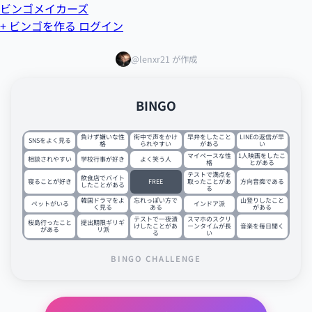
ビンゴメイカーズ
+ ビンゴを作る
ログイン
@lenxr21 が作成
BINGO
負けず嫌いな性
街中で声をかけ
早弁をしたこと
LINEの返信が早
SNSをよく見る
格
られやすい
がある
い
マイペースな性
1人映画をしたこ
相談されやすい
学校行事が好き
よく笑う人
格
とがある
テストで満点を
飲食店でバイト
寝ることが好き
FREE
取ったことがあ
方向音痴である
したことがある
る
韓国ドラマをよ
忘れっぽい方で
山登りしたこと
ペットがいる
インドア派
く見る
ある
がある
テストで一夜漬
スマホのスクリ
桜島行ったこと
提出期限ギリギ
けしたことがあ
ーンタイムが長
音楽を毎日聞く
がある
リ派
る
い
BINGO CHALLENGE