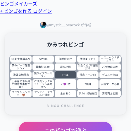
ビンゴメイカーズ
+ ビンゴを作る
ログイン
@mystic__peacock が作成
かみつれビンゴ
エスニックナチ
SC転生経験あり
多色OK
低明度の民
肋骨まっすぐ
ュラル
顔のパーツ配置
似合う丈が1種類
異素材MIX可
頭×2<肩
パリ流森の民
シンメ
だけ
顔タイプクーカ
複雑な柄得意
FREE
得意トーンdk
デコルテ全凹
ジュ
上半身と下半身
パリ流シック＆
で得意な素材が
ナチュラル両方
sc💜1位
7頭身
手首マーク必要
違う
持ち
ブラウンレンジ
アンティークゴ
余白あり
デカい指輪推奨
清濁両方必要
ャー🤎
ールド得意
BINGO CHALLENGE
このビンゴで遊ぶ